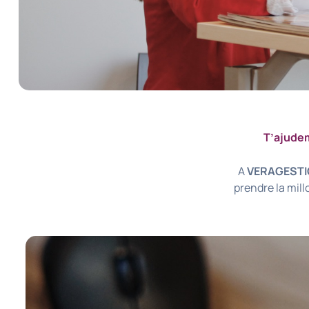
T’ajudem
A
VERAGEST
prendre la mill