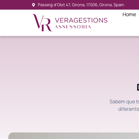
Passeig d'Olot 47, Girona, 17006, Girona, Spain
Home
Sabem que tr
diferents