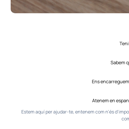
Teni
Sabem qu
Ens encarreguem d
Atenem en espanyo
Estem aquí per ajudar-te, entenem com n’és d’importa
com