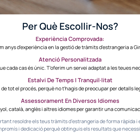
Per Què Escollir-Nos?
Experiència Comprovada:
m anys d'experiència en la gestió de tràmits d'estrangeria a Gi
Atenció Personalitzada
e cada cas és únic. T'oferim un servei adaptat a les teues nec
Estalvi De Temps I Tranquil·litat
e tot el procés, perquè no t'hagis de preocupar per detalls leg
Assessorament En Diversos Idiomes
l, català, anglès i altres idiomes per garantir una comunicació
nt resoldre els teus tràmits d’estrangeria de forma ràpida i e
promís i dedicació perquè obtinguis els resultats que necessi