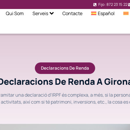
Fijo: 872 23 15 22
Qui Som
Serveis
Contacte
Español
Declaracions De Renda
Declaracions De Renda A Giron
amitar una declaració d’IRPF és complexa, a més, si la person
 activitats, així com si té patrimoni, inversions, etc., la cosa es