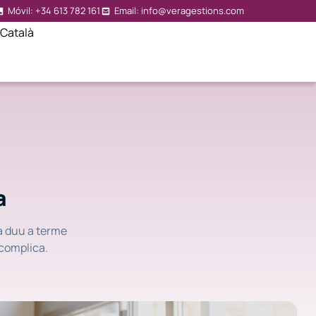
Móvil: +34 613 782 161
Email: info@veragestions.com
Català
a
a duu a terme
 complica.