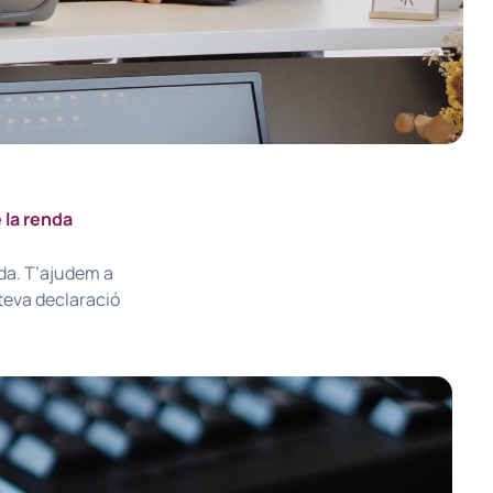
 la renda
da. T’ajudem a
 teva declaració