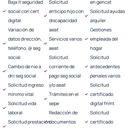
Baja it seguridad
Solicitud
en gencat
social con cert
anticipo hijo con
Solicitud ayudas
digital
discapacidad
alquiler
Variación de
aeat
Gestiones
datos dirección,
Servicios varios
empleada del
teléfono, @ seg
aeat
hogar
social
Solicitud
Solicitud
Cambio de nie a
corriente de
antecedentes
dni seg social
pago seg social
penales varios
Solicitud ingreso
y/o aeat
Solicitud
mínimo vital
Trámites en el
certificado
Solicitud vida
sepe
digital fnmt
laboral
Redacción de
Solicitud
Solicitud prestación
documentos
certificado