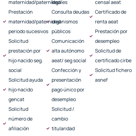
maternidad/paternidad
legales
censal aeat
Prestación
Consulta deudas
Certificado de
maternidad/paternidad
organismos
renta aeat
periodo sucesivos
públicos
Prestación por
Solicitud
Comunicación
desempleo
prestación por
alta autónomo
Solicitud de
hijo nacido seg.
aeat/ seg social
certificado cirbe
social
Confección y
Solicitud fichero
Solicitud ayuda
presentación
asnef
hijo nacido
pago único por
gencat
desempleo
Solicitud
Solicitud /
número de
cambio
afiliación
titularidad